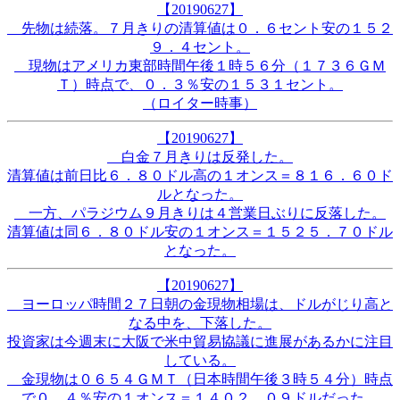
【20190627】
先物は続落。７月きりの清算値は０．６セント安の１５２
９．４セント。
現物はアメリカ東部時間午後１時５６分（１７３６ＧＭ
Ｔ）時点で、０．３％安の１５３１セント。
（ロイター時事）
【20190627】
白金７月きりは反発した。
清算値は前日比６．８０ドル高の１オンス＝８１６．６０ド
ルとなった。
一方、パラジウム９月きりは４営業日ぶりに反落した。
清算値は同６．８０ドル安の１オンス＝１５２５．７０ドル
となった。
【20190627】
ヨーロッパ時間２７日朝の金現物相場は、ドルがじり高と
なる中を、下落した。
投資家は今週末に大阪で米中貿易協議に進展があるかに注目
している。
金現物は０６５４ＧＭＴ（日本時間午後３時５４分）時点
で０．４％安の１オンス＝１４０２．０９ドルだった。