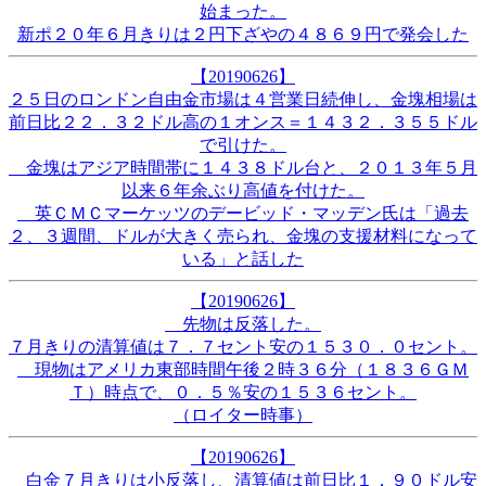
始まった。
新ポ２０年６月きりは２円下ざやの４８６９円で発会した
【20190626】
２５日のロンドン自由金市場は４営業日続伸し、金塊相場は
前日比２２．３２ドル高の１オンス＝１４３２．３５５ドル
で引けた。
金塊はアジア時間帯に１４３８ドル台と、２０１３年５月
以来６年余ぶり高値を付けた。
英ＣＭＣマーケッツのデービッド・マッデン氏は「過去
２、３週間、ドルが大きく売られ、金塊の支援材料になって
いる」と話した
【20190626】
先物は反落した。
７月きりの清算値は７．７セント安の１５３０．０セント。
現物はアメリカ東部時間午後２時３６分（１８３６ＧＭ
Ｔ）時点で、０．５％安の１５３６セント。
（ロイター時事）
【20190626】
白金７月きりは小反落し、清算値は前日比１．９０ドル安