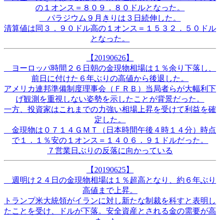
の１オンス＝８０９．８０ドルとなった。
パラジウム９月きりは３日続伸した。
清算値は同３．９０ドル高の１オンス＝１５３２．５０ドル
となった。
【20190626】
ヨーロッパ時間２６日朝の金現物相場は１％余り下落し、
前日に付けた６年ぶりの高値から後退した。
アメリカ連邦準備制度理事会（ＦＲＢ）当局者らが大幅利下
げ観測を重視しない姿勢を示したことが背景だった。
一方、投資家はこれまでの力強い相場上昇を受けて利益を確
定した。
金現物は０７１４ＧＭＴ（日本時間午後４時１４分）時点
で１．１％安の１オンス＝１４０６．９１ドルだった。
７営業日ぶりの反落に向かっている
【20190625】
週明け２４日の金現物相場は１％超高となり、約６年ぶり
高値まで上昇。
トランプ米大統領がイランに対し新たな制裁を科すと表明し
たことを受け、ドルが下落。安全資産とされる金の需要が高