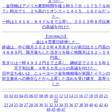
まった。
金現物はアメリカ東部時間午後１時５７分（１７５７ＧＭ
Ｔ）時点で１．２％高の１オンス＝１４１５．１６ドルだっ
た。
一時は１４１６．８４ドルまで上昇し、２０１３年８月以来
の高値を付けた
【20190625】
金は４営業日続伸した。
終値は、中心限月２０２０年４月先ぎりが前日比５１円高の
４８８９円、限月落ちした当ぎりを除く他限月は５２～５９
円高。
先ぎりは一時４９３２円まで上昇し、継続足で２０１５年１
月下旬以来、４年５カ月ぶりの高値を付けた。
日中立ち会いは、ニューヨーク金先物相場が米国とイランの
対立激化への懸念などから上昇した流れを受け継ぎ、高寄り
した
01
02
03
04
05
06
07
08
09
10
11
12
13
14
15
16
17
18
19
20
21
22
23
24
25
26
27
28
29
30
31
32
33
34
35
36
37
38
39
40
41
42
43
44
45
46
47