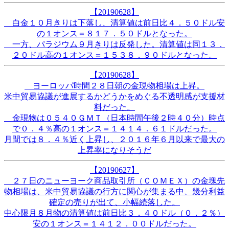
【20190628】
白金１０月きりは下落し、清算値は前日比４．５０ドル安
の１オンス＝８１７．５０ドルとなった。
一方、パラジウム９月きりは反発した。清算値は同１３．
２０ドル高の１オンス＝１５３８．９０ドルとなった。
【20190628】
ヨーロッパ時間２８日朝の金現物相場は上昇。
米中貿易協議が進展するかどうかをめぐる不透明感が支援材
料だった。
金現物は０５４０ＧＭＴ（日本時間午後２時４０分）時点
で０．４％高の１オンス＝１４１４．６１ドルだった。
月間では８．４％近く上昇し、２０１６年６月以来で最大の
上昇率になりそうだ
【20190627】
２７日のニューヨーク商品取引所（ＣＯＭＥＸ）の金塊先
物相場は、米中貿易協議の行方に関心が集まる中、幾分利益
確定の売りが出て、小幅続落した。
中心限月８月物の清算値は前日比３．４０ドル（０．２％）
安の１オンス＝１４１２．００ドルだった。