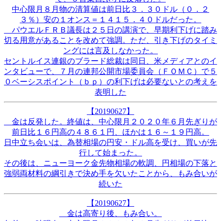
中心限月８月物の清算値は前日比３．３０ドル（０．２
３％）安の１オンス＝１４１５．４０ドルだった。
パウエルＦＲＢ議長は２５日の講演で、早期利下げに踏み
切る用意があることを改めて強調。ただ、引き下げのタイミ
ングには言及しなかった。
セントルイス連銀のブラード総裁は同日、米メディアとのイ
ンタビューで、７月の連邦公開市場委員会（ＦＯＭＣ）で５
０ベーシスポイント（ｂｐ）の利下げは必要ないとの考えを
表明した
【20190627】
金は反発した。終値は、中心限月２０２０年６月先ぎりが
前日比１６円高の４８６１円、ほかは１６～１９円高。
日中立ち会いは、為替相場の円安・ドル高を受け、買いが先
行して始まった。
その後は、ニューヨーク金先物相場の軟調、円相場の下落と
強弱両材料の綱引きで決め手を欠いたことから、もみ合いが
続いた
【20190627】
金は高寄り後、もみ合い。