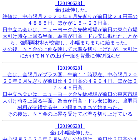
【20190628】
金は続伸した。
終値は、中心限月２０２０年６月先ぎりが前日比２４円高の
４８８５円、ほかが１５～２３円高。
日中立ち会いは、ニューヨーク金先物相場が前日の東京市場
大引け時を上回る半面、為替が円高・ドル安に振れたことか
ら、強弱両材料が交錯し、小幅まちまちに始まった。
その後、ＮＹ金の上伸を映して水準を切り上げたが、大引け
にかけてＮＹの上げ一服を背景に伸び悩んだ
【20190628】
金は、全限月がプラス圏。午前１１時現在、中心限月２０
２０年６月先ぎりが前日比４３円高の４９０４円、ほかは３
７～４５円高。
日中立ち会いは、ニューヨーク金先物相場が前日の東京市場
大引け時を上回る半面、為替が円高・ドル安に振れ、強弱両
材料が交錯する中、小幅まちまちで始まった。
その後は、ＮＹ金の上昇を受けて水準を切り上げている
【20190628】
金は小幅続伸した。
中心限月２０２０年６月先ぎりの始値は、前日比３円高の４