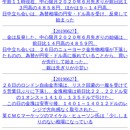
午前１１時現在、中心限月２０２０年６月先ぎりが前日比１
３円高の４８５８円、ほかは９～１４円高。
日中立ち会いは、為替相場の円安・ドル高を受け、反発して
始まった
【20190627】
金は反発した。中心限月２０２０年６月先ぎりの始値は、
前日比１４円高の４８５９円。
日中立ち会いは、２６日のニューヨーク金先物相場が下落し
たものの、為替が円安・ドル高に振れていることから、買い
が先行して始まった。
銀は先ぎりが小甘い
【20190627】
２６日のロンドン自由金市場は、リスク回避の一服を受けて
５営業日ぶりに下落し、金塊相場は前日比２２．２２ドル安
の１オンス＝１４１０．１３５ドルで引けた。
この日の金塊は安寄り後、１４０１～１４０１２ドルのレ
ンジで方向感なく取引された。
英ＣＭＣマーケッツのマイケル・ヒューソン氏は「少ししま
りのない相場になっている