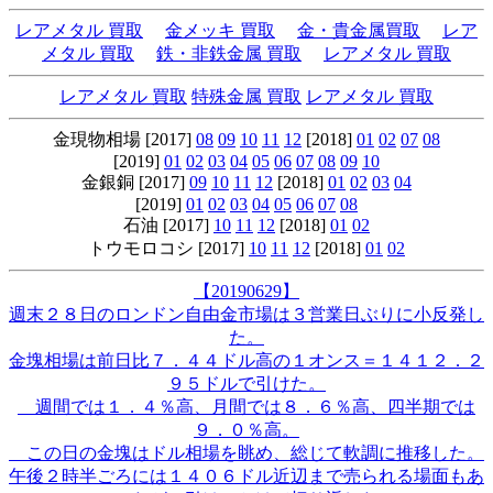
レアメタル 買取
金メッキ 買取
金・貴金属買取
レア
メタル 買取
鉄・非鉄金属 買取
レアメタル 買取
レアメタル 買取
特殊金属 買取
レアメタル 買取
金現物相場 [2017]
08
09
10
11
12
[2018]
01
02
07
08
[2019]
01
02
03
04
05
06
07
08
09
10
金銀銅 [2017]
09
10
11
12
[2018]
01
02
03
04
[2019]
01
02
03
04
05
06
07
08
石油 [2017]
10
11
12
[2018]
01
02
トウモロコシ [2017]
10
11
12
[2018]
01
02
【20190629】
週末２８日のロンドン自由金市場は３営業日ぶりに小反発し
た。
金塊相場は前日比７．４４ドル高の１オンス＝１４１２．２
９５ドルで引けた。
週間では１．４％高、月間では８．６％高、四半期では
９．０％高。
この日の金塊はドル相場を眺め、総じて軟調に推移した。
午後２時半ごろには１４０６ドル近辺まで売られる場面もあ