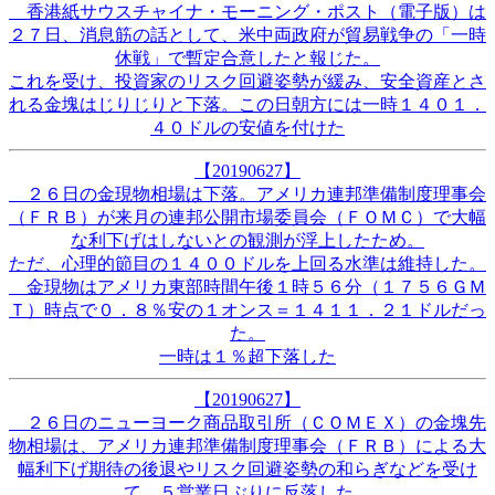
香港紙サウスチャイナ・モーニング・ポスト（電子版）は
２７日、消息筋の話として、米中両政府が貿易戦争の「一時
休戦」で暫定合意したと報じた。
これを受け、投資家のリスク回避姿勢が緩み、安全資産とさ
れる金塊はじりじりと下落。この日朝方には一時１４０１．
４０ドルの安値を付けた
【20190627】
２６日の金現物相場は下落。アメリカ連邦準備制度理事会
（ＦＲＢ）が来月の連邦公開市場委員会（ＦＯＭＣ）で大幅
な利下げはしないとの観測が浮上したため。
ただ、心理的節目の１４００ドルを上回る水準は維持した。
金現物はアメリカ東部時間午後１時５６分（１７５６ＧＭ
Ｔ）時点で０．８％安の１オンス＝１４１１．２１ドルだっ
た。
一時は１％超下落した
【20190627】
２６日のニューヨーク商品取引所（ＣＯＭＥＸ）の金塊先
物相場は、アメリカ連邦準備制度理事会（ＦＲＢ）による大
幅利下げ期待の後退やリスク回避姿勢の和らぎなどを受け
て、５営業日ぶりに反落した。