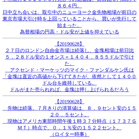
８６４円。
日中立ち会いは、取引中のニューヨーク金先物相場が前日の
東京市場大引け時を上回っていることから、買いが先行して
始まった。
為替相場の円高・ドル安が上値を抑えている
【20190628】
２７日のロンドン自由金市場は続落し、金塊相場は前日比
５．２８ドル安の１オンス＝１４０４．８５５ドルで引け
た。
アクセンド・マーケッツのマイク・ファンダルケン氏は
「金塊は直近の高値から下げてきたが、依然として１４００
ドル台を維持している。
ドルがまた売られれば、金塊は押し上げられるだろう
【20190628】
先物は続落。７月きりの清算値は、８．９セント安の１５
２０．５セント。
現物はアメリカ東部時間午後１時３７分時点（１７３７Ｇ
ＭＴ）時点で、０．１％安の１５２２セント。
（ロイター時事）