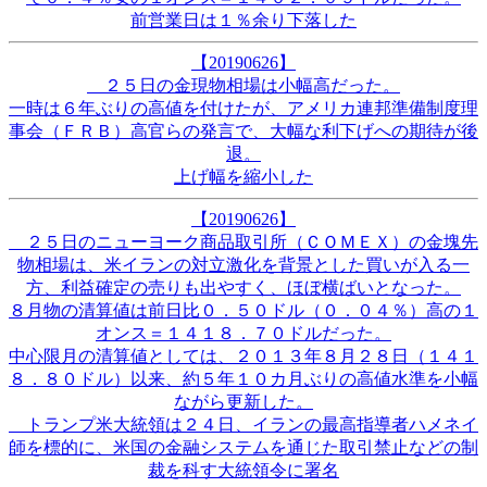
前営業日は１％余り下落した
【20190626】
２５日の金現物相場は小幅高だった。
一時は６年ぶりの高値を付けたが、アメリカ連邦準備制度理
事会（ＦＲＢ）高官らの発言で、大幅な利下げへの期待が後
退。
上げ幅を縮小した
【20190626】
２５日のニューヨーク商品取引所（ＣＯＭＥＸ）の金塊先
物相場は、米イランの対立激化を背景とした買いが入る一
方、利益確定の売りも出やすく、ほぼ横ばいとなった。
８月物の清算値は前日比０．５０ドル（０．０４％）高の１
オンス＝１４１８．７０ドルだった。
中心限月の清算値としては、２０１３年８月２８日（１４１
８．８０ドル）以来、約５年１０カ月ぶりの高値水準を小幅
ながら更新した。
トランプ米大統領は２４日、イランの最高指導者ハメネイ
師を標的に、米国の金融システムを通じた取引禁止などの制
裁を科す大統領令に署名