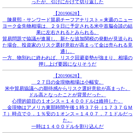
ったが、引けにかけて切り返した
【20190628】
陳晁熙・サンワード貿易チーフアナリスト＝来週のニュー
ヨーク金先物相場は、２９日に予定される米中首脳会談の結
果に左右されるとみられる。
貿易問題で協議が進展し、新たな追加関税の発動が見送られ
た場合、投資家のリスク選好意欲が高まって金は売られる見
通し。
一方、物別れに終われば、リスク回避姿勢が強まり、相場の
押し上げ要因になりそうだ
【20190628】
２７日の金現物相場は小幅安。
米中貿易協議への期待感からリスク選好意欲が高まった。
ドル高となったことが背景だった。
心理的節目の１オンス＝１４００ドルは維持した。
金現物はアメリカ東部時間午後１時３７分（１７３７ＧＭ
Ｔ）時点で０．１％安の１オンス＝１４０７．７１ドルだっ
た。
一時は１４００ドルを割り込んだ