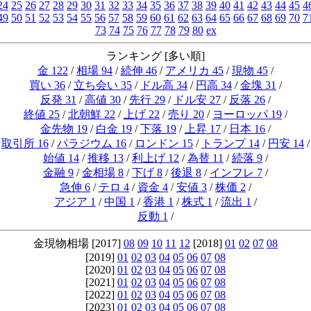
24
25
26
27
28
29
30
31
32
33
34
35
36
37
38
39
40
41
42
43
44
45
4
49
50
51
52
53
54
55
56
57
58
59
60
61
62
63
64
65
66
67
68
69
70
7
73
74
75
76
77
78
79
80
ex
ランキング [多い順]
金 122
/
相場 94
/
続伸 46
/
アメリカ 45
/
現物 45
/
買い 36
/
立ち会い 35
/
ドル高 34
/
円高 34
/
金塊 31
/
反発 31
/
高値 30
/
先行 29
/
ドル安 27
/
反落 26
/
終値 25
/
北朝鮮 22
/
上げ 22
/
売り 20
/
ヨーロッパ 19
/
金先物 19
/
白金 19
/
下落 19
/
上昇 17
/
日本 16
/
取引所 16
/
パラジウム 16
/
ロンドン 15
/
トランプ 14
/
円安 14
/
始値 14
/
推移 13
/
利上げ 12
/
為替 11
/
続落 9
/
金融 9
/
金相場 8
/
下げ 8
/
後退 8
/
インフレ 7
/
急伸 6
/
テロ 4
/
資金 4
/
安値 3
/
株価 2
/
アジア 1
/
中国 1
/
香港 1
/
株式 1
/
流出 1
/
反動 1
/
金現物相場 [2017]
08
09
10
11
12
[2018]
01
02
07
08
[2019]
01
02
03
04
05
06
07
08
[2020]
01
02
03
04
05
06
07
08
[2021]
01
02
03
04
05
06
07
08
[2022]
01
02
03
04
05
06
07
08
[2023]
01
02
03
04
05
06
07
08