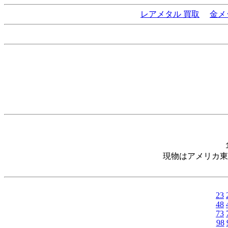
レアメタル 買取
金メ
現物はアメリカ東
23
48
73
98