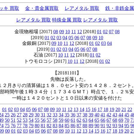
ッキ 買取
金・貴金属買取
レアメタル 買取
鉄・非鉄金属
レアメタル 買取
特殊金属 買取
レアメタル 買取
金現物相場 [2017]
08
09
10
11
12
[2018]
01
02
07
08
[2019]
01
02
03
04
05
06
07
08
09
10
金銀銅 [2017]
09
10
11
12
[2018]
01
02
03
04
[2019]
01
02
03
04
05
06
07
08
石油 [2017]
10
11
12
[2018]
01
02
トウモロコシ [2017]
10
11
12
[2018]
01
02
【20181101】
先物は反落した。
１２月きりの清算値は１８．０セント安の１４２８．２セント
部時間午後１時３４分（１７３４ＧＭＴ）時点で、１．２％安
一時は１４２０セントと１０日以来の安値を付けた
01
02
03
04
05
06
07
08
09
10
11
12
13
14
15
16
17
18
19
20
21
22
24
25
26
27
28
29
30
31
32
33
34
35
36
37
38
39
40
41
42
43
44
45
4
49
50
51
52
53
54
55
56
57
58
59
60
61
62
63
64
65
66
67
68
69
70
7
74
75
76
77
78
79
80
81
82
83
84
85
86
87
88
89
90
91
92
93
94
95
9
99
00
01
02
03
04
05
06
07
08
09
10
11
12
13
14
15
16
17
18
19
20
2