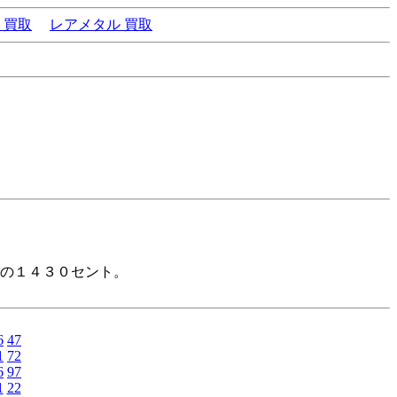
 買取
レアメタル 買取
。
の１４３０セント。
6
47
1
72
6
97
1
22