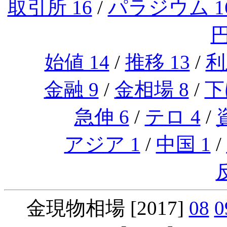
取引所 16
/
パラジウム 1
円
始値 14
/
推移 13
/
利
金融 9
/
金相場 8
/
下
急伸 6
/
テロ 4
/
アジア 1
/
中国 1
/
金現物相場 [2017]
08
0