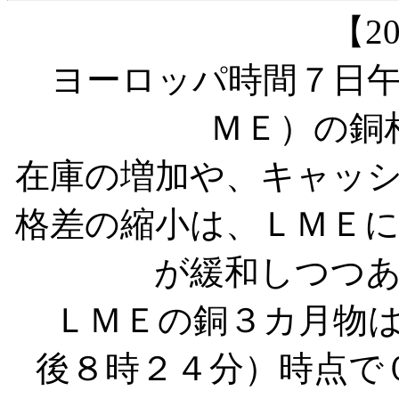
【20
ヨーロッパ時間７日午
ＭＥ）の銅
在庫の増加や、キャッ
格差の縮小は、ＬＭＥ
が緩和しつつ
ＬＭＥの銅３カ月物は
後８時２４分）時点で