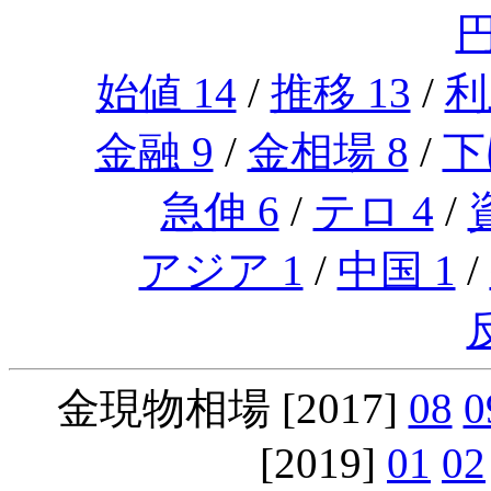
円
始値 14
/
推移 13
/
利
金融 9
/
金相場 8
/
下
急伸 6
/
テロ 4
/
アジア 1
/
中国 1
/
金現物相場 [2017]
08
0
[2019]
01
02