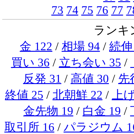
73
74
75
76
77
7
ランキン
金 122
/
相場 94
/
続伸 
買い 36
/
立ち会い 35
/
反発 31
/
高値 30
/
先行
終値 25
/
北朝鮮 22
/
上げ
金先物 19
/
白金 19
/
取引所 16
/
パラジウム 1