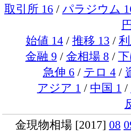
取引所 16
/
パラジウム 1
円
始値 14
/
推移 13
/
利
金融 9
/
金相場 8
/
下
急伸 6
/
テロ 4
/
アジア 1
/
中国 1
/
金現物相場 [2017]
08
0