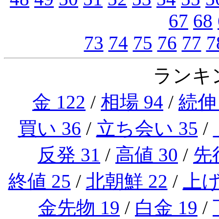
67
68
73
74
75
76
77
7
ランキン
金 122
/
相場 94
/
続伸 
買い 36
/
立ち会い 35
/
反発 31
/
高値 30
/
先行
終値 25
/
北朝鮮 22
/
上げ
金先物 19
/
白金 19
/