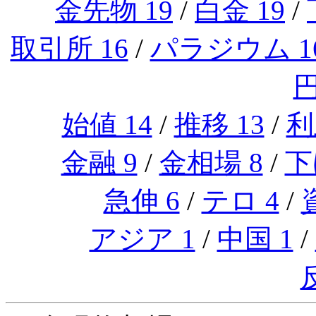
金先物 19
/
白金 19
/
取引所 16
/
パラジウム 1
円
始値 14
/
推移 13
/
利
金融 9
/
金相場 8
/
下
急伸 6
/
テロ 4
/
アジア 1
/
中国 1
/