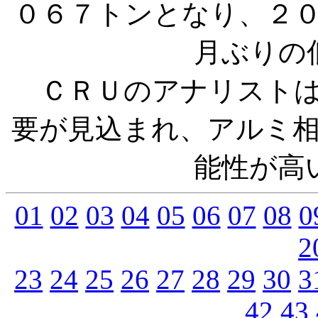
０６７トンとなり、２
月ぶりの
ＣＲＵのアナリストは
要が見込まれ、アルミ
能性が高
01
02
03
04
05
06
07
08
0
2
23
24
25
26
27
28
29
30
3
42
43