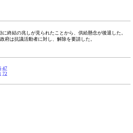
動に終結の兆しが見られたことから、供給懸念が後退した。
政府は抗議活動者に対し、解除を要請した。
6
47
1
72