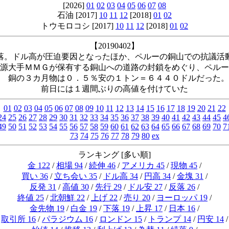
[2026]
01
02
03
04
05
06
07
08
石油 [2017]
10
11
12
[2018]
01
02
トウモロコシ [2017]
10
11
12
[2018]
01
02
【20190402】
。ドル高が圧迫要因となったほか、ペルーの銅山での抗議活
源大手ＭＭＧが保有する銅山への道路の封鎖をめぐり、ペルー
銅の３カ月物は０．５％安の１トン＝６４４０ドルだった。
前日には１週間ぶりの高値を付けていた
01
02
03
04
05
06
07
08
09
10
11
12
13
14
15
16
17
18
19
20
21
22
24
25
26
27
28
29
30
31
32
33
34
35
36
37
38
39
40
41
42
43
44
45
4
49
50
51
52
53
54
55
56
57
58
59
60
61
62
63
64
65
66
67
68
69
70
7
73
74
75
76
77
78
79
80
ex
ランキング [多い順]
金 122
/
相場 94
/
続伸 46
/
アメリカ 45
/
現物 45
/
買い 36
/
立ち会い 35
/
ドル高 34
/
円高 34
/
金塊 31
/
反発 31
/
高値 30
/
先行 29
/
ドル安 27
/
反落 26
/
終値 25
/
北朝鮮 22
/
上げ 22
/
売り 20
/
ヨーロッパ 19
/
金先物 19
/
白金 19
/
下落 19
/
上昇 17
/
日本 16
/
取引所 16
/
パラジウム 16
/
ロンドン 15
/
トランプ 14
/
円安 14
/