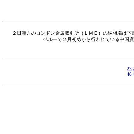
２日朝方のロンドン金属取引所（ＬＭＥ）の銅相場は下落
ペルーで２月初めから行われている中国資
23
48